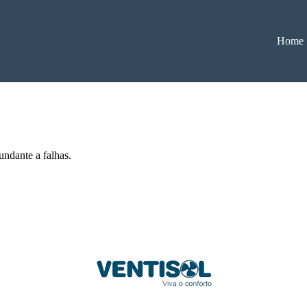
Home
undante a falhas.