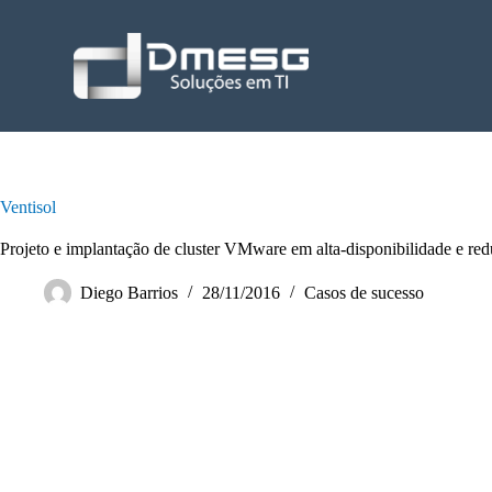
P
u
l
a
r
p
a
r
a
o
Ventisol
c
o
Projeto e implantação de cluster VMware em alta-disponibilidade e red
n
t
Diego Barrios
28/11/2016
Casos de sucesso
e
ú
d
o