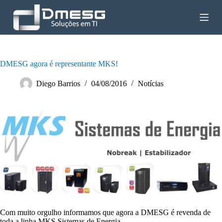
P
u
l
a
r
p
a
DMESG agora é representante MKS!
r
a
Diego Barrios
04/08/2016
Notícias
o
c
o
n
t
e
ú
d
o
Com muito orgulho informamos que agora a DMESG é revenda de
toda a linha MKS Sistemas de Energia.