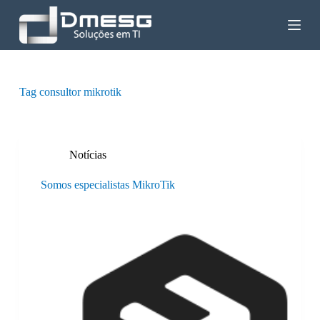
P
u
l
a
r
p
a
Tag
consultor mikrotik
r
a
o
c
o
Notícias
n
t
Somos especialistas MikroTik
e
ú
d
o