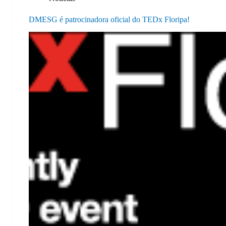
DMESG é patrocinadora oficial do TEDx Floripa!