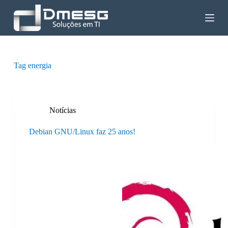
P
u
l
a
r
p
a
Tag
energia
r
a
o
c
o
Notícias
n
t
Debian GNU/Linux faz 25 anos!
e
ú
d
o