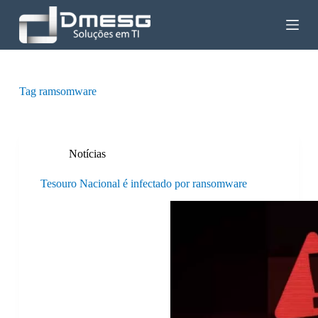
P
u
l
a
r
p
a
Tag
ramsomware
r
a
o
c
o
Notícias
n
t
Tesouro Nacional é infectado por ransomware
e
ú
d
o