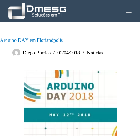
P
u
l
a
r
p
a
Arduino DAY em Florianópolis
r
a
Diego Barrios
02/04/2018
Notícias
o
c
o
n
t
e
ú
d
o