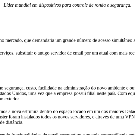
Líder mundial em dispositivos para controle de ronda e segurança.
no mercado, que demandaria um grande número de acesso simultâneo ao
rviços, substituir o antigo servidor de email por um atual com mais rec
o segurança, custo, facilidade na administração do novo ambiente e ou
 Estados Unidos, uma vez que a empresa possui filial neste país. Com
o exterior.
os a nova estrutura dentro do espaço locado em um dos maiores Datac
ster foram instalados todos os novos servidores, e através de uma VPN (
e distância.
 funcionalidades de email corporativo e agenda compartilhada entre a 