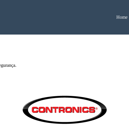
Home
egurança.