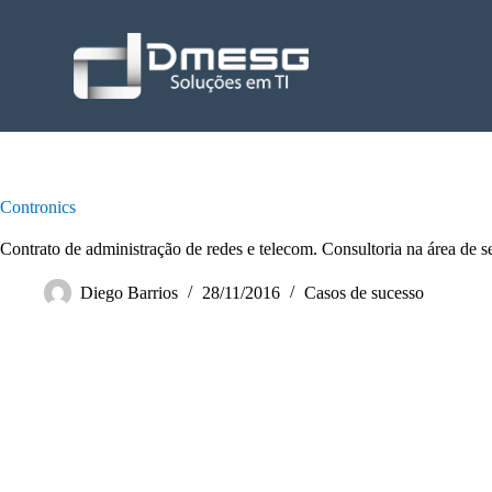
P
u
l
a
r
p
a
r
a
o
Contronics
c
o
Contrato de administração de redes e telecom. Consultoria na área de s
n
t
Diego Barrios
28/11/2016
Casos de sucesso
e
ú
d
o