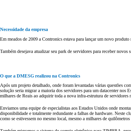
Necessidade da empresa
Em meados de 2009 a Contronics estava para lançar um novo produto 
Também desejava atualizar seu park de servidores para receber novos se
O que a DMESG realizou na Contronics
Após um projeto detalhado, onde foram levantadas várias questões com
solução seria migrar a maioria dos servidores para um datacenter nos
milhares de Reais ao adquirir toda a nova infra-estrutura de servidores n
Enviamos uma equipe de especialistas aos Estados Unidos onde montam
disponibilidade e totalmente redundante a falhas de hardware. Neste clu
como se estivessem no mesmo local, mesmo a milhares de quilômetros d
Também migramos o sistema de correio eletrônico para ZIMBRA, provendo