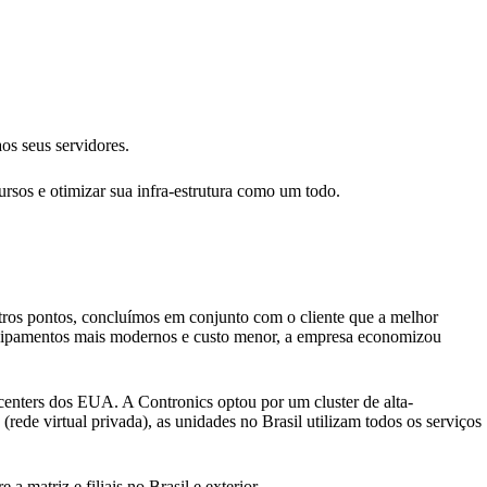
s seus servidores.
ursos e otimizar sua infra-estrutura como um todo.
tros pontos, concluímos em conjunto com o cliente que a melhor
 equipamentos mais modernos e custo menor, a empresa economizou
enters dos EUA. A Contronics optou por um cluster de alta-
rede virtual privada), as unidades no Brasil utilizam todos os serviços
matriz e filiais no Brasil e exterior.