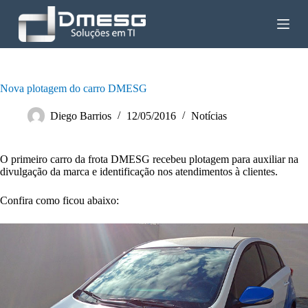
P
u
l
a
r
p
a
Nova plotagem do carro DMESG
r
a
Diego Barrios
12/05/2016
Notícias
o
c
o
O primeiro carro da frota DMESG recebeu plotagem para auxiliar na
n
divulgação da marca e identificação nos atendimentos à clientes.
t
e
ú
Confira como ficou abaixo:
d
o