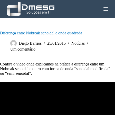
P
u
l
a
r
p
a
Diferença entre Nobreak senoidal e onda quadrada
r
a
Diego Barrios
25/01/2015
Notícias
o
Um comentário
c
o
n
Confira o video onde explicamos na prática a diferença entre um
t
Nobreak senoidal e outro com forma de onda “senoidal modificada”
e
ou “semi-senoidal”:
ú
d
o